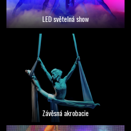
LED světelná show
Závěsná akrobacie