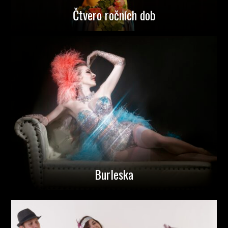
Čtvero ročních dob
Burleska