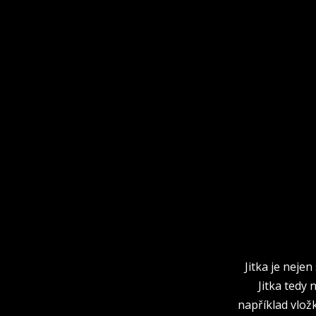
Jitka je neje
Jitka tedy 
například vlož