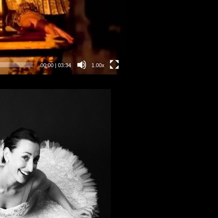
00:00
|
03:34
1.00x