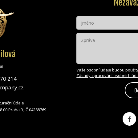
Nezáva
ilová
ka
Vaše osobní údaje budou použity
Zásady zpracování osobních úd
770 214
ompany.cz
O
turační údaje
8 00 Praha 9, IČ 04288769