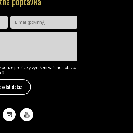
zná poptávka
 pouze pro účely vyřešení vašeho dotazu.
ajů
deslat dotaz