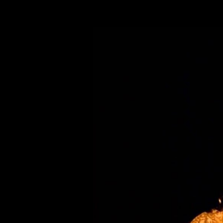
Video
přehrávač