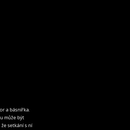
or a básnířka.
rou může být
že setkání s ní