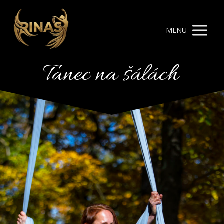
MENU
Tanec na šálách