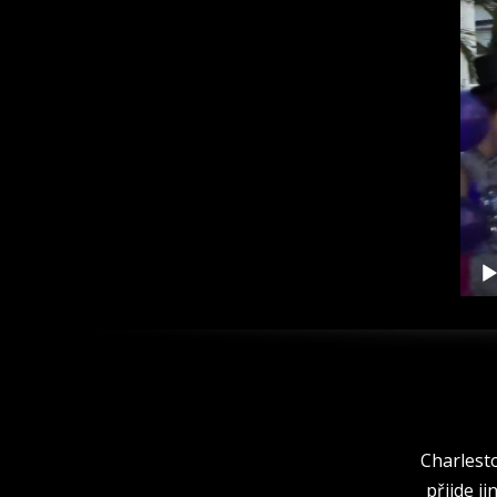
přeh
Charlesto
přijde ji