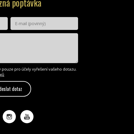
zná poptávka
 pouze pro účely vyřešení vašeho dotazu.
ajů
deslat dotaz