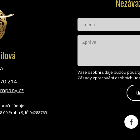
Nezáva
ilová
ka
Vaše osobní údaje budou použity
Zásady zpracování osobních úd
770 214
ompany.cz
O
turační údaje
8 00 Praha 9, IČ 04288769