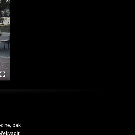
oc ne, pak
 překvapit