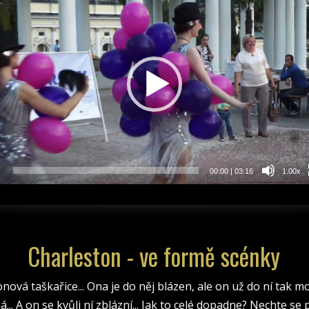
rávač
00:00
|
03:16
1.00x
Charleston - ve formě scénky
nová taškařice... Ona je do něj blázen, ale on už do ní tak m
ná... A on se kvůli ní zblázní... Jak to celé dopadne? Nechte se