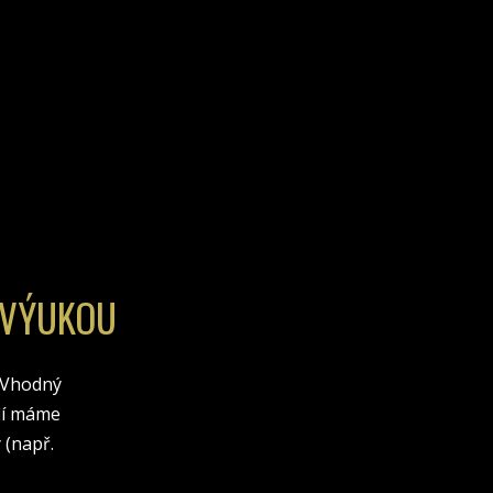
 VÝUKOU
. Vhodný
fií máme
 (např.